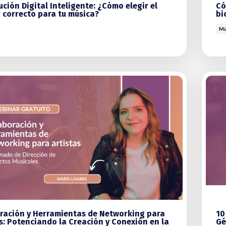
ución Digital Inteligente: ¿Cómo elegir el
Có
 correcto para tu música?
bi
Mú
ración y Herramientas de Networking para
10
s: Potenciando la Creación y Conexión en la
Gé